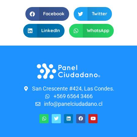
Facebook
Twitter
LinkedIn
WhatsApp
San Crescente #424, Las Condes.
+569 6564 3466
info@panelciudadano.cl