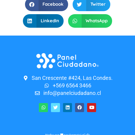
Facebook
Twitter
LinkedIn
WhatsApp
San Crescente #424, Las Condes.
+569 6564 3466
info@panelciudadano.cl
Hecho con
por
Agencia LaCalle