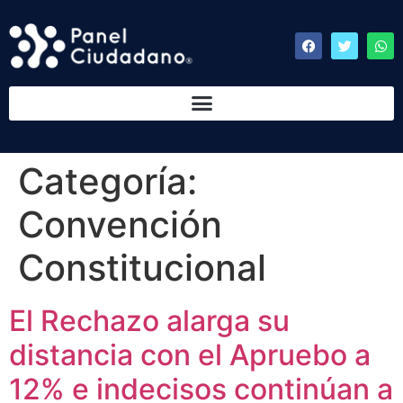
Categoría:
Convención
Constitucional
El Rechazo alarga su
distancia con el Apruebo a
12% e indecisos continúan a