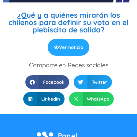
¿Qué y a quiénes mirarán los
chilenos para definir su voto en el
plebiscito de salida?
Ver noticia
Comparte en Redes sociales
Facebook
Twitter
LinkedIn
WhatsApp