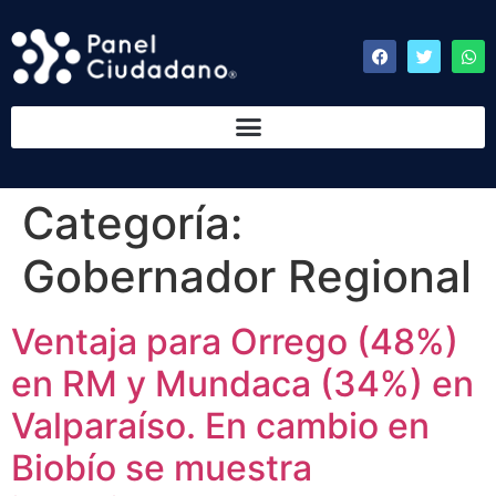
Categoría:
Gobernador Regional
Ventaja para Orrego (48%)
en RM y Mundaca (34%) en
Valparaíso. En cambio en
Biobío se muestra