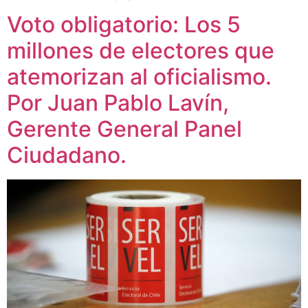
Voto obligatorio: Los 5
millones de electores que
atemorizan al oficialismo.
Por Juan Pablo Lavín,
Gerente General Panel
Ciudadano.