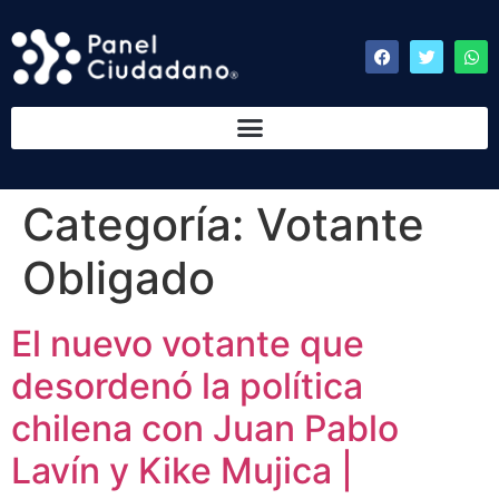
Categoría:
Votante
Obligado
El nuevo votante que
desordenó la política
chilena con Juan Pablo
Lavín y Kike Mujica |