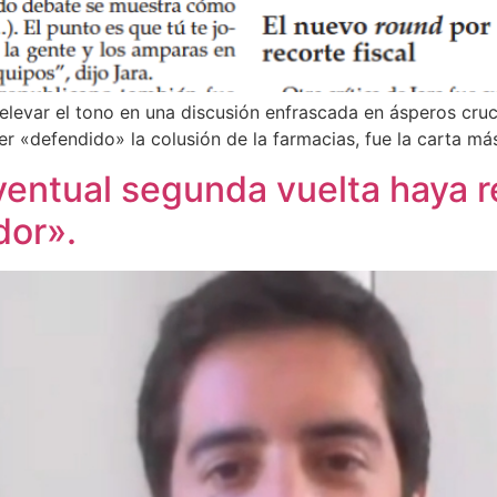
r elevar el tono en una discusión enfrascada en ásperos cruc
«defendido» la colusión de la farmacias, fue la carta más 
entual segunda vuelta haya r
dor».