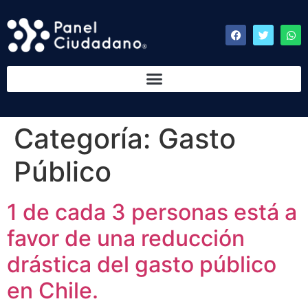
Categoría:
Gasto
Público
1 de cada 3 personas está a
favor de una reducción
drástica del gasto público
en Chile.