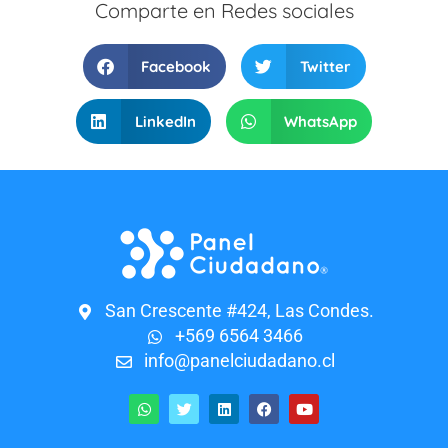
Comparte en Redes sociales
Facebook
Twitter
LinkedIn
WhatsApp
San Crescente #424, Las Condes.
+569 6564 3466
info@panelciudadano.cl