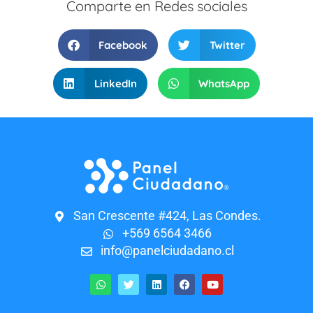
Comparte en Redes sociales
Facebook
Twitter
LinkedIn
WhatsApp
San Crescente #424, Las Condes.
+569 6564 3466
info@panelciudadano.cl