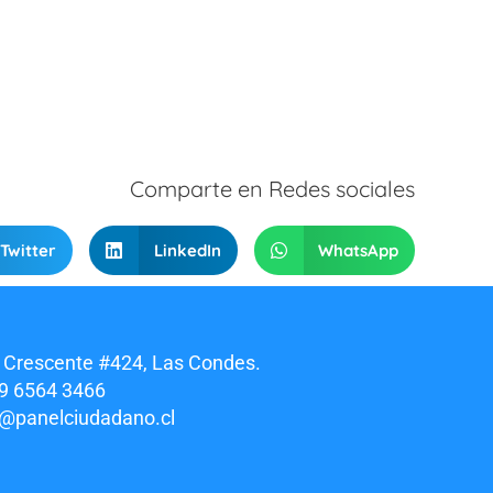
Comparte en Redes sociales
Twitter
LinkedIn
WhatsApp
 Crescente #424, Las Condes.
9 6564 3466
o@panelciudadano.cl