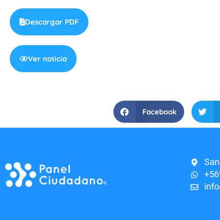
Descargar PDF
Ver noticia
Facebook
San
+56
inf