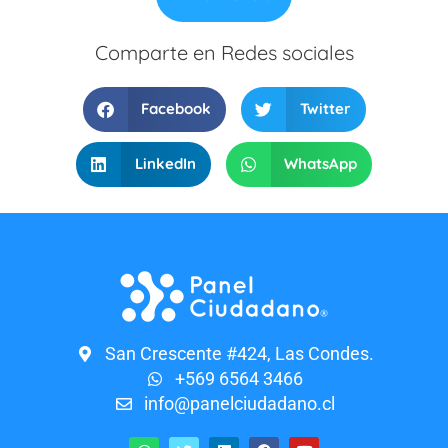
Comparte en Redes sociales
Facebook
Twitter
LinkedIn
WhatsApp
San Crescente #424, Las Condes.
+569 6564 3466
info@panelciudadano.cl