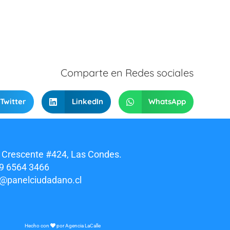
Comparte en Redes sociales
Twitter
LinkedIn
WhatsApp
 Crescente #424, Las Condes.
9 6564 3466
o@panelciudadano.cl
Hecho con
por
Agencia LaCalle