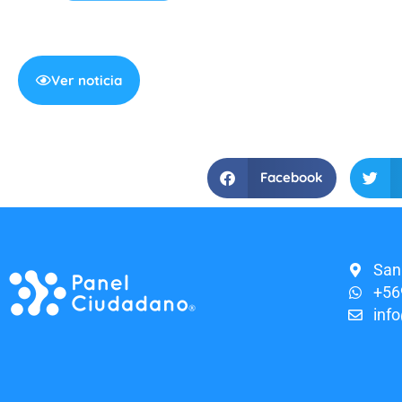
Ver noticia
Facebook
San
+56
inf