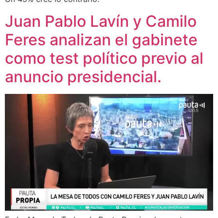
Juan Pablo Lavín y Camilo
Feres analizan el gabinete
como test político previo al
anuncio presidencial.