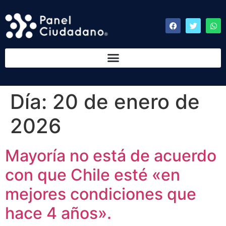
Día:
20 de enero de
2026
Mayoría no está de acuerdo
con que Chile esté «en
mejores condiciones que
hace 4 años».