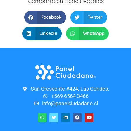
Comparte en Redes sociales
Facebook
Twitter
LinkedIn
WhatsApp
San Crescente #424, Las Condes.
+569 6564 3466
info@panelciudadano.cl