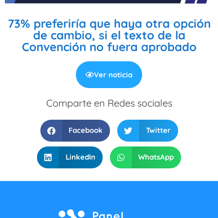
73% preferiría que haya otra opción
de cambio, si el texto de la
Convención no fuera aprobado
Ver noticia
Comparte en Redes sociales
Facebook
Twitter
LinkedIn
WhatsApp