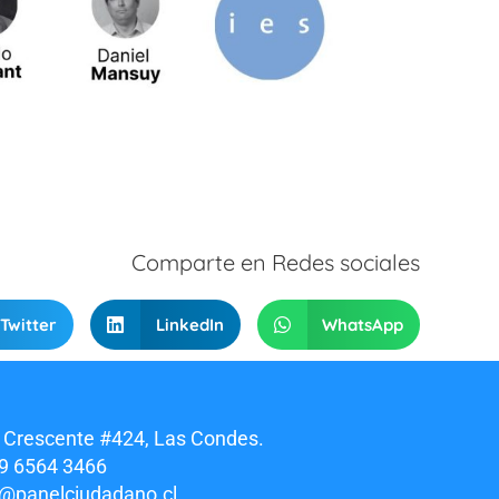
Comparte en Redes sociales
Twitter
LinkedIn
WhatsApp
 Crescente #424, Las Condes.
9 6564 3466
o@panelciudadano.cl