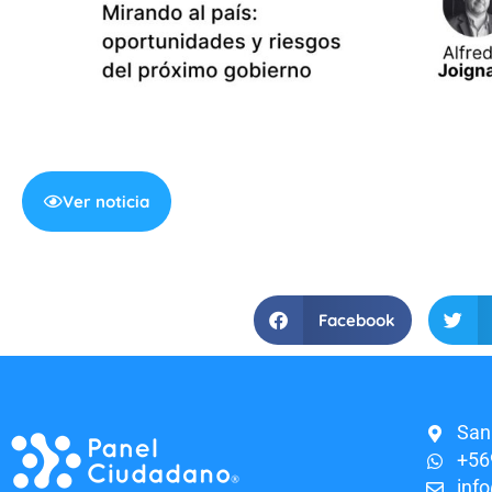
Ver noticia
Facebook
San
+56
inf