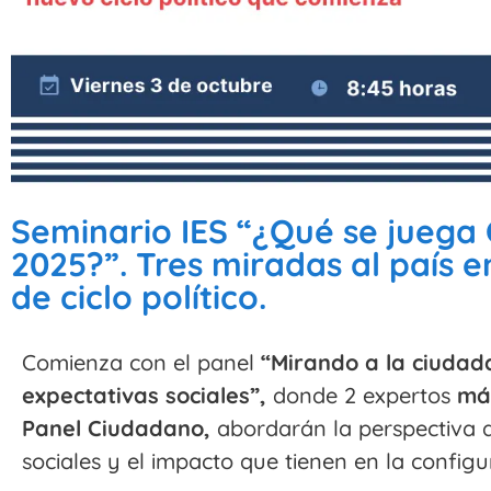
Seminario IES “¿Qué se juega C
2025?”. Tres miradas al país 
de ciclo político.
Comienza con el panel
“Mirando a la ciudad
expectativas sociales”,
donde 2 expertos
más
Panel Ciudadano,
abordarán la perspectiva de
sociales y el impacto que tienen en la configur