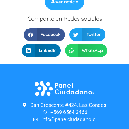
Ver noticia
Comparte en Redes sociales
Facebook
Twitter
LinkedIn
WhatsApp
San Crescente #424, Las Condes.
+569 6564 3466
info@panelciudadano.cl