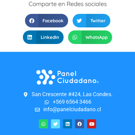
Comparte en Redes sociales
Facebook
Twitter
LinkedIn
WhatsApp
San Crescente #424, Las Condes.
+569 6564 3466
info@panelciudadano.cl