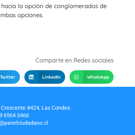
a hacia la opción de conglomerados de
 ambas opciones.
Comparte en Redes sociales
Twitter
LinkedIn
WhatsApp
 Crescente #424, Las Condes.
9 6564 3466
o@panelciudadano.cl