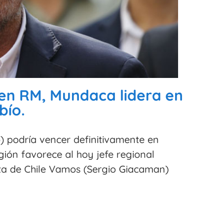
en RM, Mundaca lidera en
bío.
) podría vencer definitivamente en
gión favorece al hoy jefe regional
rta de Chile Vamos (Sergio Giacaman)