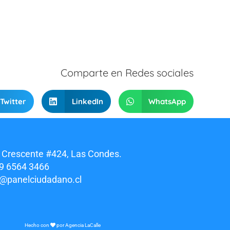
Comparte en Redes sociales
Twitter
LinkedIn
WhatsApp
 Crescente #424, Las Condes.
9 6564 3466
o@panelciudadano.cl
Hecho con
por
Agencia LaCalle