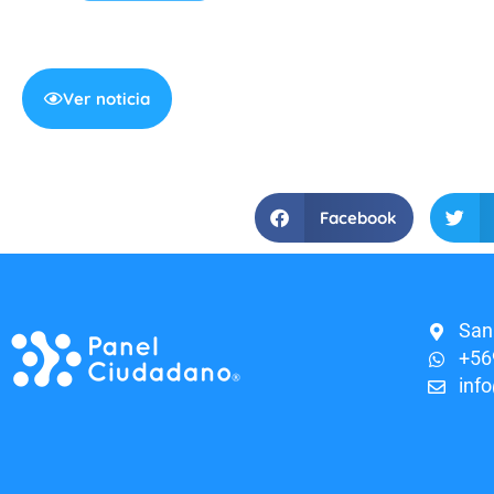
Ver noticia
Facebook
San
+56
inf