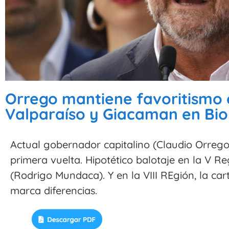
Orrego mantiene favoritismo 
Valparaíso y Giacaman en Bio
Actual gobernador capitalino (Claudio Orrego
primera vuelta. Hipotético balotaje en la V Re
(Rodrigo Mundaca). Y en la VIII REgión, la ca
marca diferencias.