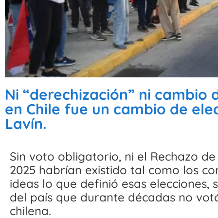
Ni “derechización” ni cambio 
en Chile fue un cambio de ele
Lavín.
Sin voto obligatorio, ni el Rechazo de
2025 habrían existido tal como los 
ideas lo que definió esas elecciones, 
del país que durante décadas no votó 
chilena.