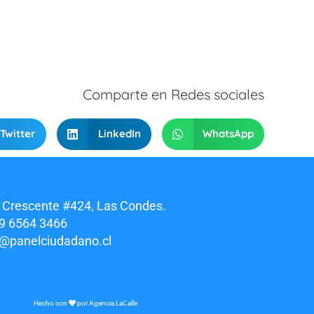
Comparte en Redes sociales
Twitter
LinkedIn
WhatsApp
 Crescente #424, Las Condes.
9 6564 3466
o@panelciudadano.cl
Hecho con
por
Agencia LaCalle