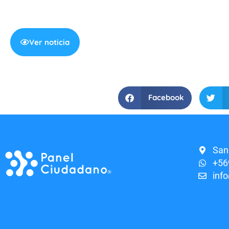
Ver noticia
Facebook
San
+56
inf