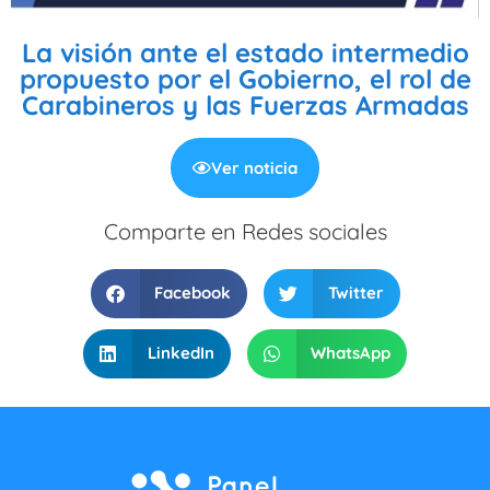
La visión ante el estado intermedio
propuesto por el Gobierno, el rol de
Carabineros y las Fuerzas Armadas
Ver noticia
Comparte en Redes sociales
Facebook
Twitter
LinkedIn
WhatsApp