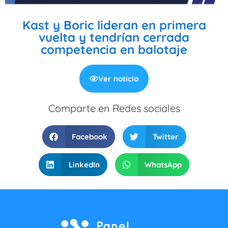
Kast y Boric lideran en primera
vuelta y tendrían cerrada
competencia en balotaje
Ver noticia
Comparte en Redes sociales
Facebook
Twitter
LinkedIn
WhatsApp