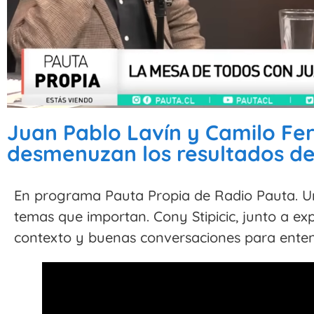
Juan Pablo Lavín y Camilo Fe
desmenuzan los resultados del
En programa Pauta Propia de Radio Pauta. Un
temas que importan. Cony Stipicic, junto a ex
contexto y buenas conversaciones para entende