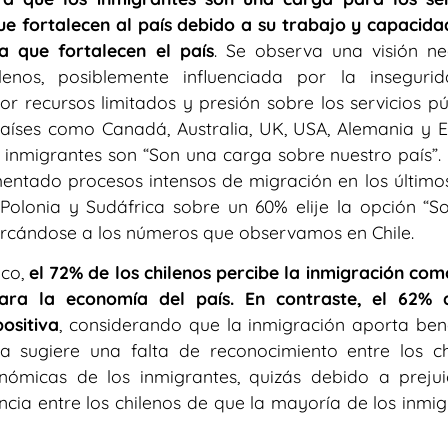
que fortalecen al país debido a su trabajo y capacida
a que fortalecen el país
. Se observa una visión ne
enos, posiblemente influenciada por la insegurid
 recursos limitados y presión sobre los servicios púb
aíses como Canadá, Australia, UK, USA, Alemania y 
inmigrantes son “Son una carga sobre nuestro país”. 
mentado procesos intensos de migración en los último
 Polonia y Sudáfrica sobre un 60% elije la opción “S
ercándose a los números que observamos en Chile.
ico,
el 72% de los chilenos percibe la inmigración com
ra la economía del país. En contraste, el 62% 
positiva
, considerando que la inmigración aporta bene
a sugiere una falta de reconocimiento entre los ch
nómicas de los inmigrantes, quizás debido a prejui
ncia entre los chilenos de que la mayoría de los inmi