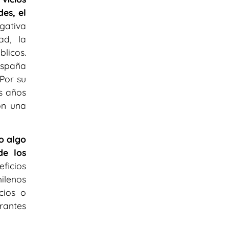
des, el
gativa
ad, la
licos.
España
Por su
s años
on una
o algo
de los
ficios
ilenos
cios o
grantes