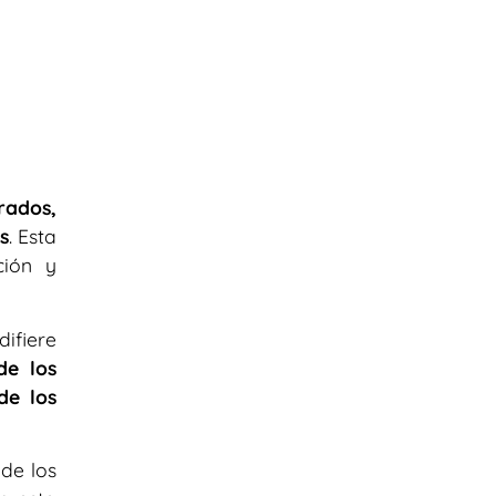
rados,
s
. Esta
ción y
ifiere
de los
de los
 de los