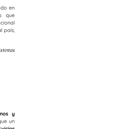
ado en
as que
cional
 país,
stintas
enos y
que un
vicios