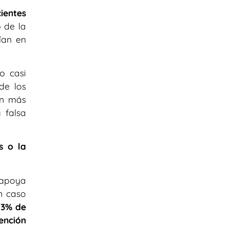
ientes
o de la
ían en
o casi
de los
ón más
 falsa
s o la
s apoya
ón caso
73% de
ención