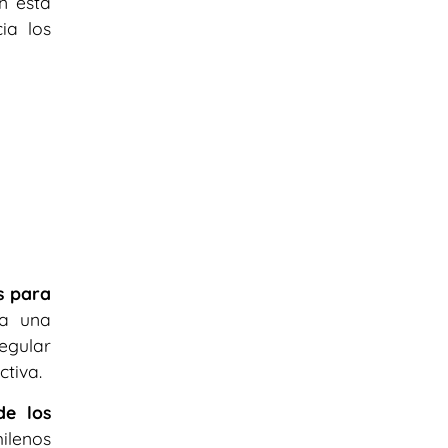
n esta
ia los
s para
ja una
egular
ctiva.
de los
hilenos