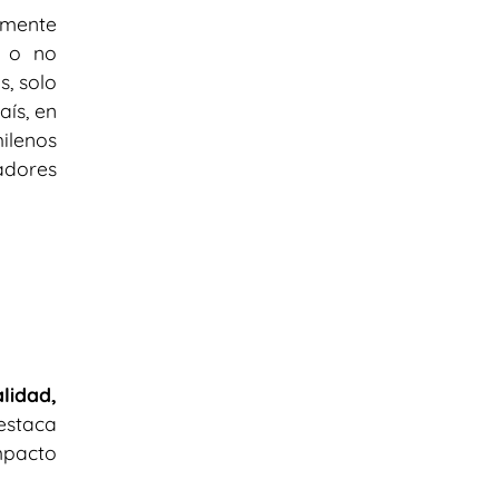
lmente
s o no
s, solo
aís, en
ilenos
adores
lidad,
estaca
mpacto