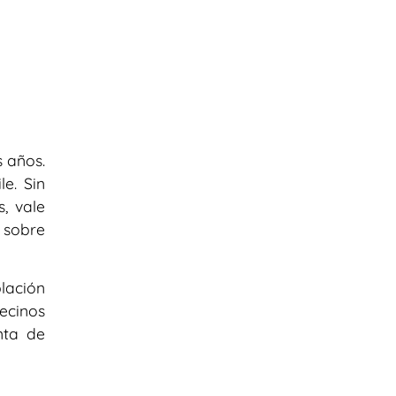
 años.
e. Sin
, vale
 sobre
lación
ecinos
nta de