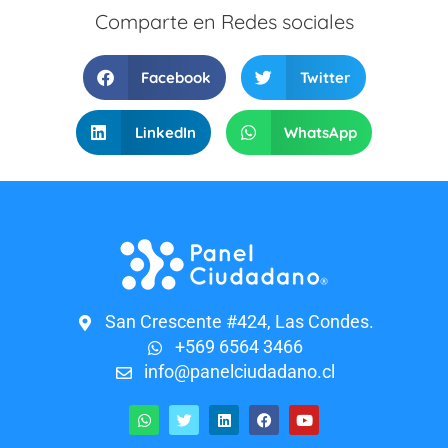
Comparte en Redes sociales
Facebook
Twitter
LinkedIn
WhatsApp
San Crescente #424, Las Condes.
+569 6564 3466
info@panelciudadano.cl