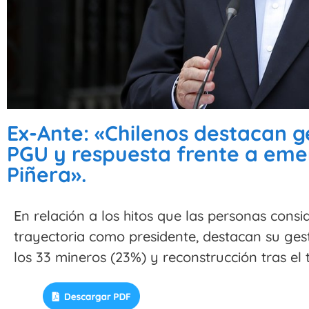
Ex-Ante: «Chilenos destacan g
PGU y respuesta frente a em
Piñera».
En relación a los hitos que las personas cons
trayectoria como presidente, destacan su ges
los 33 mineros (23%) y reconstrucción tras el