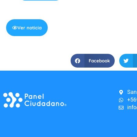
Ver noticia
Facebook
San
+56
inf