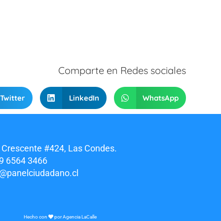
Comparte en Redes sociales
Twitter
LinkedIn
WhatsApp
 Crescente #424, Las Condes.
9 6564 3466
o@panelciudadano.cl
Hecho con
por
Agencia LaCalle