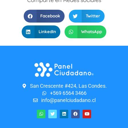
Facebook
Twitter
LinkedIn
WhatsApp
San Crescente #424, Las Condes.
+569 6564 3466
info@panelciudadano.cl