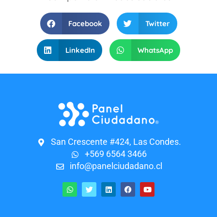
Facebook
Twitter
LinkedIn
WhatsApp
San Crescente #424, Las Condes.
+569 6564 3466
info@panelciudadano.cl