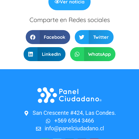
Ver noticia
Comparte en Redes sociales
Facebook
Twitter
LinkedIn
WhatsApp
San Crescente #424, Las Condes.
+569 6564 3466
info@panelciudadano.cl