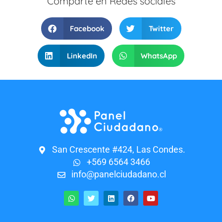
Comparte en Redes sociales
Facebook
Twitter
LinkedIn
WhatsApp
San Crescente #424, Las Condes.
+569 6564 3466
info@panelciudadano.cl