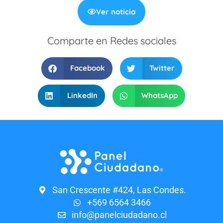
Ver noticia
Comparte en Redes sociales
Facebook
Twitter
LinkedIn
WhatsApp
San Crescente #424, Las Condes.
+569 6564 3466
info@panelciudadano.cl