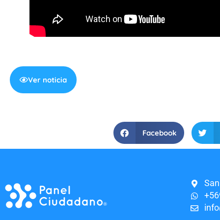
Ver noticia
Facebook
San
+56
inf