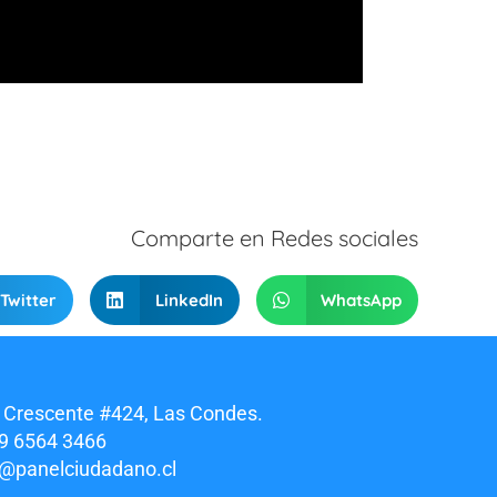
Comparte en Redes sociales
Twitter
LinkedIn
WhatsApp
 Crescente #424, Las Condes.
9 6564 3466
o@panelciudadano.cl