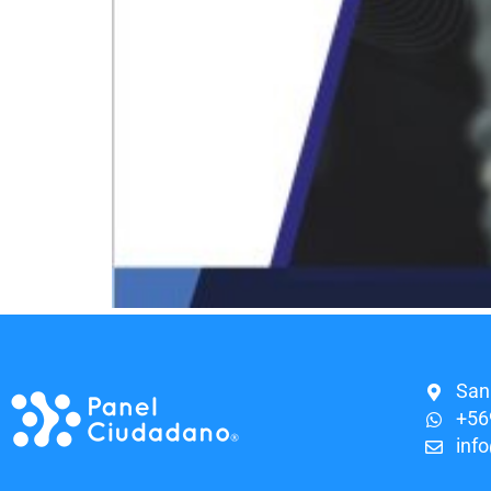
San
+56
inf