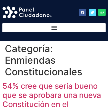
Categoría:
Enmiendas
Constitucionales
54% cree que sería bueno
que se aprobara una nueva
Constitución en el