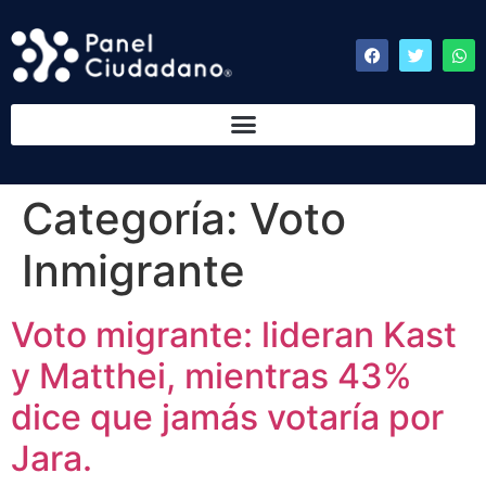
Categoría:
Voto
Inmigrante
Voto migrante: lideran Kast
y Matthei, mientras 43%
dice que jamás votaría por
Jara.