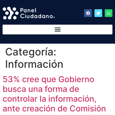
Categoría:
Información
53% cree que Gobierno
busca una forma de
controlar la información,
ante creación de Comisión