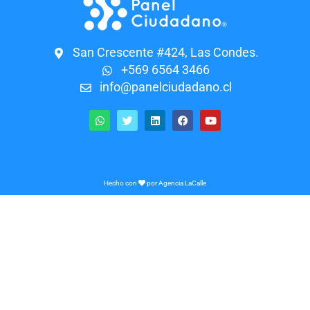
San Crescente #424, Las Condes.
+569 6564 3466
info@panelciudadano.cl
Hecho con
por
Agencia LaCalle