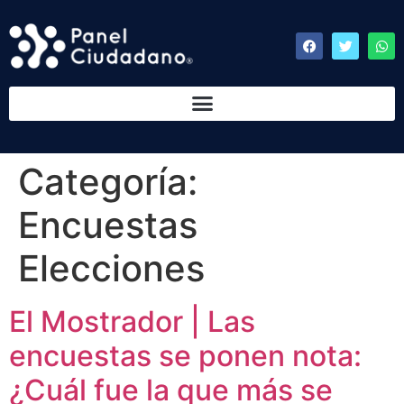
Categoría:
Encuestas
Elecciones
El Mostrador | Las
encuestas se ponen nota:
¿Cuál fue la que más se