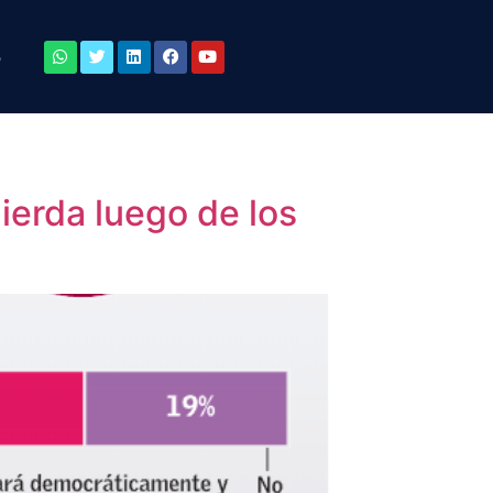
o
ierda luego de los