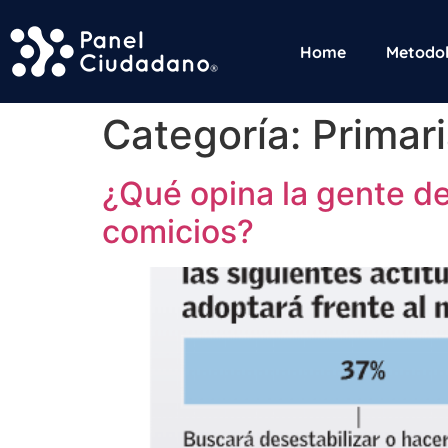
Home
Metodol
Categoría:
Primari
¿Qué opina la gente de
comicios?