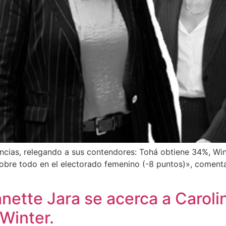
ncias, relegando a sus contendores: Tohá obtiene 34%, Win
obre todo en el electorado femenino (-8 puntos)», comenta
eanette Jara se acerca a Caro
Winter.