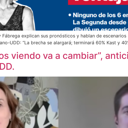
 y Fábrega explican sus pronósticos y hablan de escenarios p
dano-UDD: “La brecha se alargará; terminará 60% Kast y 40
 viendo va a cambiar”, antic
DD.