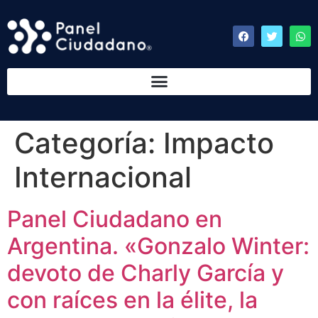
Categoría:
Impacto
Internacional
Panel Ciudadano en
Argentina. «Gonzalo Winter:
devoto de Charly García y
con raíces en la élite, la