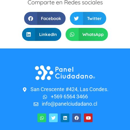
Comparte en Redes sociales
Facebook
Twitter
LinkedIn
WhatsApp
San Crescente #424, Las Condes.
+569 6564 3466
info@panelciudadano.cl