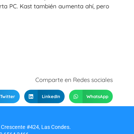
arta PC. Kast también aumenta ahí, pero
Comparte en Redes sociales
Twitter
LinkedIn
WhatsApp
 Crescente #424, Las Condes.