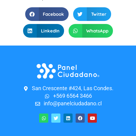
Facebook
Twitter
LinkedIn
WhatsApp
San Crescente #424, Las Condes.
+569 6564 3466
info@panelciudadano.cl