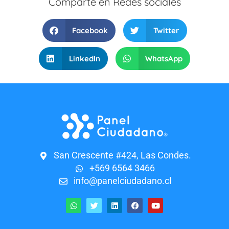
Comparte en Redes sociales
Facebook
Twitter
LinkedIn
WhatsApp
San Crescente #424, Las Condes.
+569 6564 3466
info@panelciudadano.cl