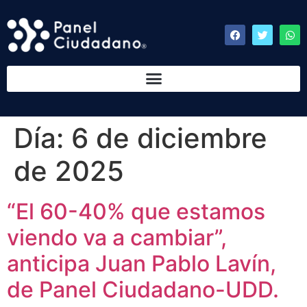
Día:
6 de diciembre
de 2025
“El 60-40% que estamos
viendo va a cambiar”,
anticipa Juan Pablo Lavín,
de Panel Ciudadano-UDD.