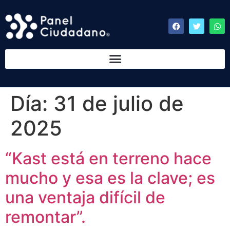
Día:
31 de julio de
2025
“Kast está en terreno hace
mucho y esa es la clave; es
una ventaja difícil de
remontar”.